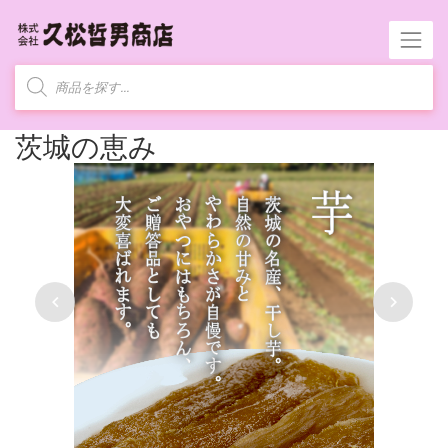
商
品
検
索
茨城の恵み