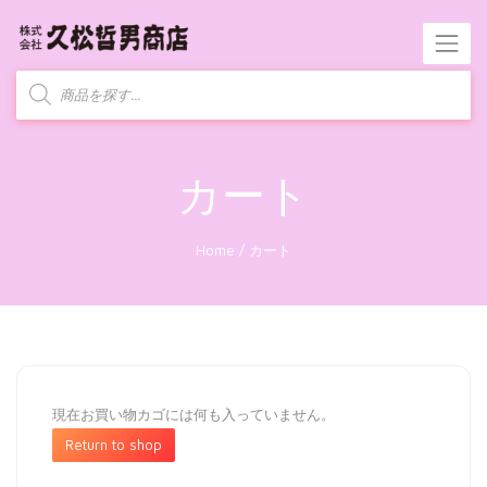
商
品
検
索
カート
Home
/
カート
現在お買い物カゴには何も入っていません。
Return to shop