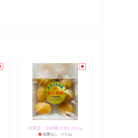
特選栗 甘納糖(大粒) 200g
在庫なし
- 0.5 kg