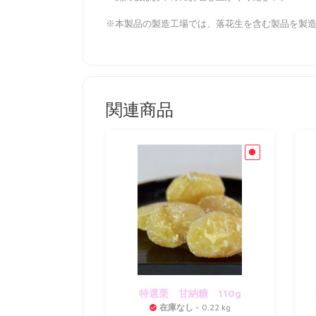
※本製品の製造工場では、落花生を含む製品を製
関連商品
特選栗 甘納糖 110g
在庫なし
- 0.22 kg