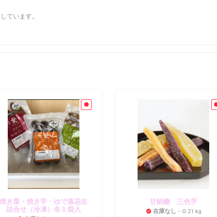
造しています。
焼き栗・焼き芋・ゆで落花生
甘納糖 三色芋
詰合せ（冷凍）各１袋入
在庫なし
- 0.21 kg