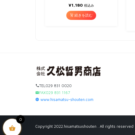
¥
1,180
税込み
続きを読む
TEL029 831 0020
FAX029 831 1167
www.hisamatsu-shouten.com
0
Copyright 2022.hisamatsushouten . All rights reserved