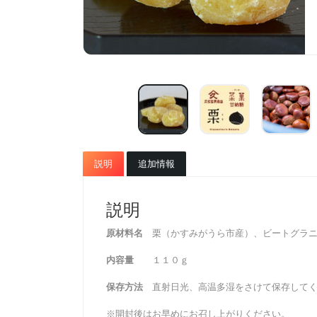
説明
追加情報
説明
原材料名
栗（かすみがうら市産）、ビートグラニ
内容量
１１０ｇ
保存方法
直射日光、高温多湿をさけて保存してく
※開封後はお早めにお召し上がりください。