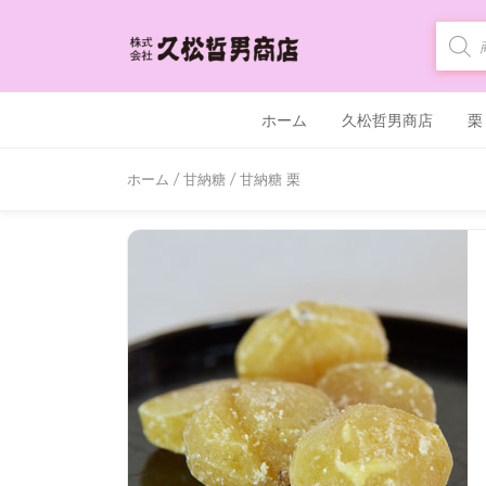
商
品
検
索
ホーム
久松哲男商店
栗
ホーム
/
甘納糖
/ 甘納糖 栗