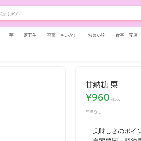
芋
落花生
菜菓（さいか）
お買い物
食事・売店
甘納糖 栗
¥
960
税込み
在庫なし
美味しさのポイ
自家農園・契約