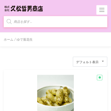
商
品
検
索
ホーム
/ ゆで落花生
デフォルト表示