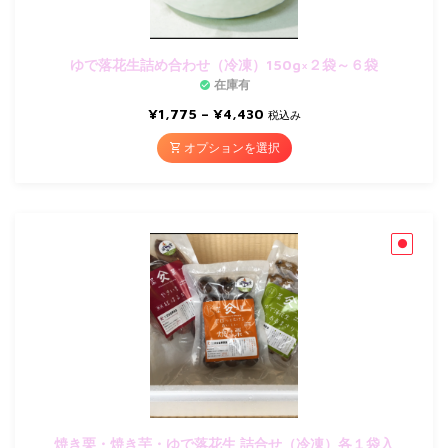
ゆで落花生詰め合わせ（冷凍）150g×２袋～６袋
在庫有
¥
1,775
–
¥
4,430
税込み
オプションを選択
焼き栗・焼き芋・ゆで落花生 詰合せ（冷凍）各１袋入